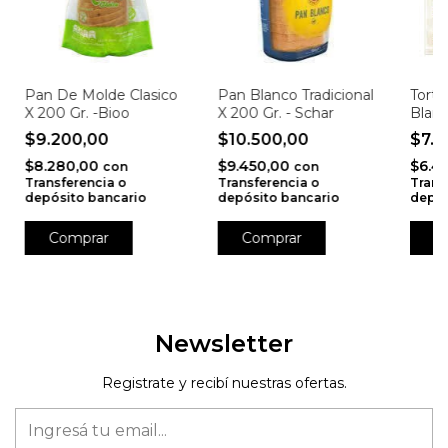
Pan De Molde Clasico
Pan Blanco Tradicional
Torti
X 200 Gr. -Bioo
X 200 Gr. - Schar
Blanc
$9.200,00
$10.500,00
$7.
$8.280,00
$9.450,00
$6.4
con
con
Transferencia o
Transferencia o
Trans
depósito bancario
depósito bancario
depós
Newsletter
Registrate y recibí nuestras ofertas.