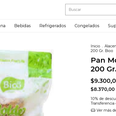
ena
Bebidas
Refrigerados
Congelados
Sup
Inicio
.
Alace
200 Gr. Bioo
Pan Mo
200 Gr
$9.300,
$8.370,00
10% de descu
Transferencia
Ver más de