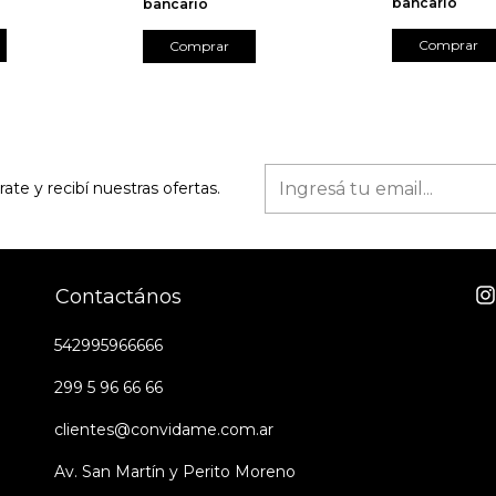
bancario
bancario
rate y recibí nuestras ofertas.
Contactános
542995966666
299 5 96 66 66
clientes@convidame.com.ar
Av. San Martín y Perito Moreno