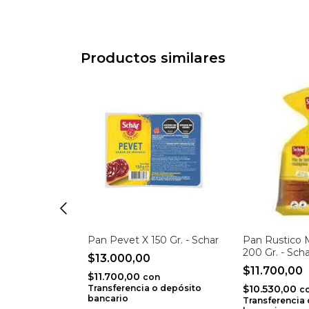
Productos similares
colate X 280
Pan Pevet X 150 Gr. - Schar
Pan Rustico M
etty
200 Gr. - Sch
$13.000,00
$11.700,00
$11.700,00
con
Transferencia o depósito
$10.530,00
n
c
bancario
o depósito
Transferencia