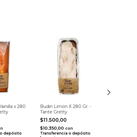
ainilla x 280
Budin Limon X 280 Gr. -
Tortillas de 
retty
Tante Gretty
210 Gr. - Aik
$11.500,00
$7.100,00
$10.350,00
$6.390,00
on
con
c
 o depósito
Transferencia o depósito
Transferencia