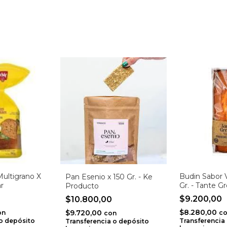
ultigrano X
Budin Sabor V
Pan Esenio x 150 Gr. - Ke
ar
Gr. - Tante G
Producto
$9.200,00
$10.800,00
$8.280,00
$9.720,00
on
c
con
 o depósito
Transferencia
Transferencia o depósito