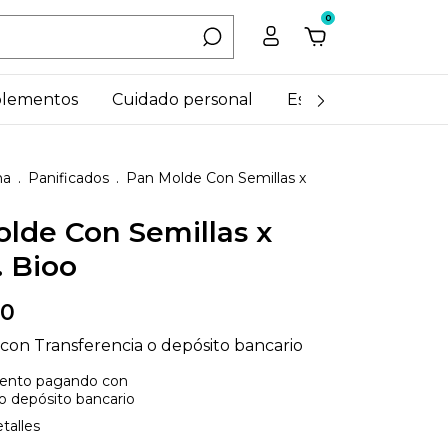
0
lementos
Cuidado personal
Estilo de vida
¿C
na
.
Panificados
.
Pan Molde Con Semillas x
lde Con Semillas x
. Bioo
00
con
Transferencia o depósito bancario
ento
pagando con
 o depósito bancario
talles