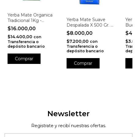
Yerba Mate Organica
Yerba Mate Suave
Yerba
Tradicional 1Kg -
Despalada X 500 Gr. -
Buen
Roapipo
$16.000,00
Kalena
$8.000,00
$4.
$14.400,00
con
$7.200,00
$3.8
con
Transferencia o
depósito bancario
Transferencia o
Trans
depósito bancario
depós
Newsletter
Registrate y recibí nuestras ofertas.