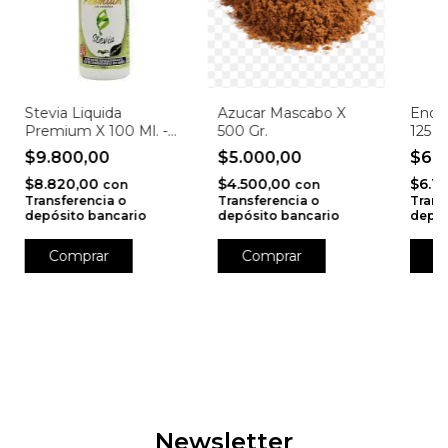
Stevia Liquida
Azucar Mascabo X
Endul
Premium X 100 Ml. -
500 Gr.
125 Ml
Trever
$9.800,00
$5.000,00
$6.
$8.820,00
$4.500,00
$6.1
con
con
Transferencia o
Transferencia o
Trans
depósito bancario
depósito bancario
depós
Newsletter