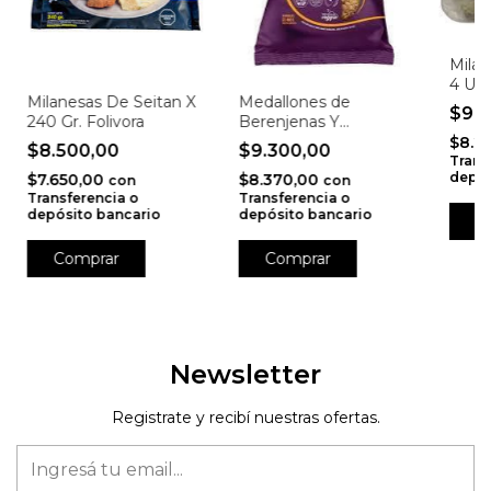
Milan
4 Un.
Milanesas De Seitan X
Medallones de
$9.
240 Gr. Folivora
Berenjenas Y
Pimentón x 4
$8.2
$8.500,00
$9.300,00
unidades x 460 Gr. -
Trans
depós
$7.650,00
$8.370,00
Burganas
con
con
Transferencia o
Transferencia o
depósito bancario
depósito bancario
Newsletter
Registrate y recibí nuestras ofertas.