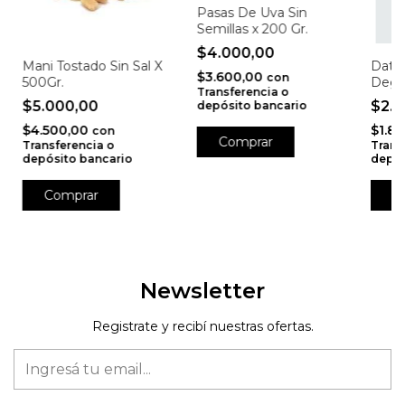
Pasas De Uva Sin
Semillas x 200 Gr.
$4.000,00
Mani Tostado Sin Sal X
Datil
$3.600,00
con
500Gr.
Degle
Transferencia o
$5.000,00
$2.
depósito bancario
$4.500,00
$1.8
con
Transferencia o
Trans
depósito bancario
depós
Newsletter
Registrate y recibí nuestras ofertas.