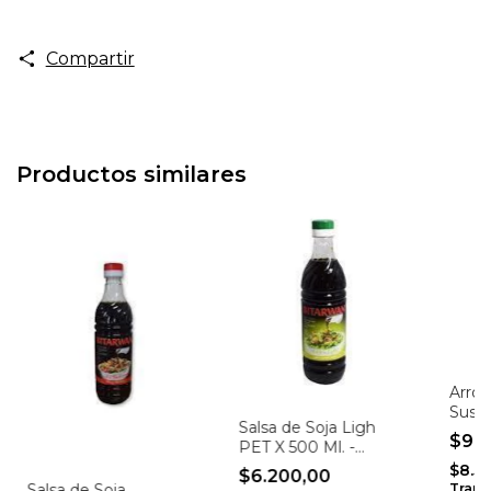
Compartir
Productos similares
Arroz
Sushi
Salsa de Soja Ligh
$9.
PET X 500 Ml. -
Bitarwan
$8.5
$6.200,00
Trans
Salsa de Soja