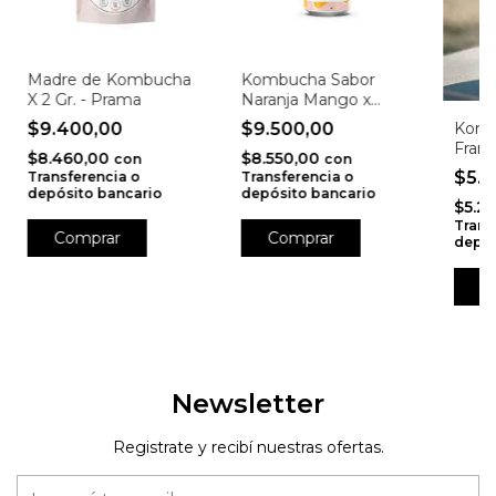
Madre de Kombucha
Kombucha Sabor
X 2 Gr. - Prama
Naranja Mango x
473ml - Live Kombu
$9.400,00
$9.500,00
Kom
Fram
$8.460,00
$8.550,00
con
con
Pimie
$5.
Transferencia o
Transferencia o
depósito bancario
depósito bancario
$5.2
Trans
depós
Newsletter
Registrate y recibí nuestras ofertas.