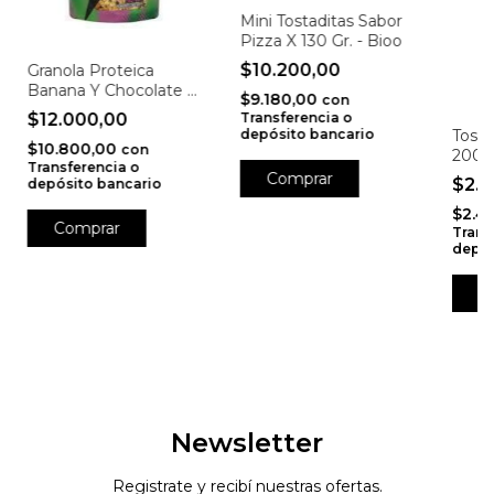
Mini Tostaditas Sabor
Pizza X 130 Gr. - Bioo
$10.200,00
Granola Proteica
Banana Y Chocolate X
$9.180,00
con
250 Gr. - Integra
$12.000,00
Transferencia o
Tosta
depósito bancario
$10.800,00
con
200 G
Transferencia o
$2.
depósito bancario
$2.4
Trans
depós
Newsletter
Registrate y recibí nuestras ofertas.