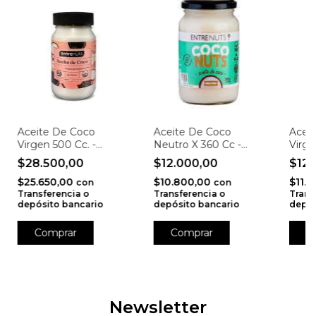
Aceite De Coco
Aceite De Coco
Acei
Virgen 500 Cc. -
Neutro X 360 Cc -
Virge
Entrenuts
Entrenuts
Entr
$28.500,00
$12.000,00
$12.
$25.650,00
$10.800,00
$11.
con
con
Transferencia o
Transferencia o
Trans
depósito bancario
depósito bancario
depós
Newsletter