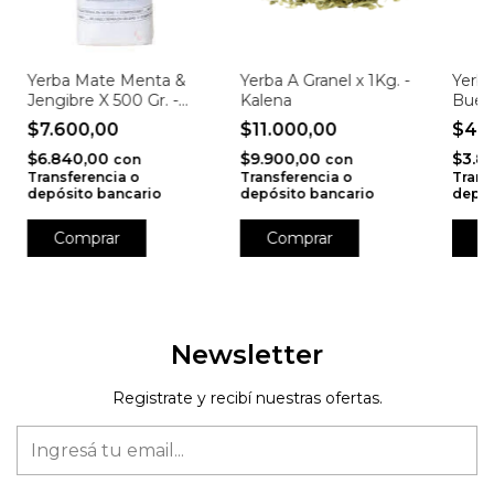
Yerba Mate Menta &
Yerba A Granel x 1Kg. -
Yerba
Jengibre X 500 Gr. -
Kalena
Buen
Fronteras
$7.600,00
$11.000,00
$4.
$6.840,00
$9.900,00
$3.8
con
con
Transferencia o
Transferencia o
Trans
depósito bancario
depósito bancario
depós
Newsletter
Registrate y recibí nuestras ofertas.