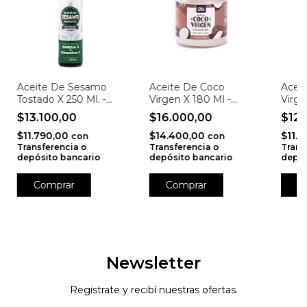
Aceite De Sesamo
Aceite De Coco
Acei
Tostado X 250 Ml. -
Virgen X 180 Ml -
Virge
Nutrasem
Chiagraal
Entr
$13.100,00
$16.000,00
$12.
$11.790,00
$14.400,00
$11.
con
con
Transferencia o
Transferencia o
Trans
depósito bancario
depósito bancario
depós
Newsletter
Registrate y recibí nuestras ofertas.